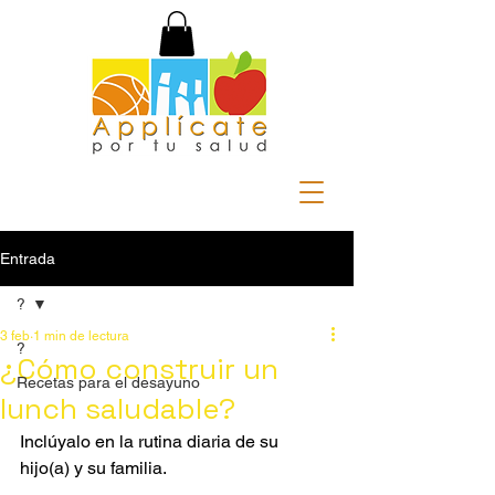
Entrada
?
3 feb
1 min de lectura
?
¿Cómo construir un
Recetas para el desayuno
lunch saludable?
Inclúyalo en la rutina diaria de su 
hijo(a) y su familia.