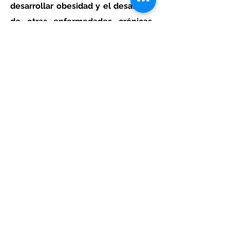
desarrollar obesidad y el desarrollo
de otras enfermedades crónicas.
Consumamos agua simple, no
olvides ponerla en la lonchera de tu
hijo.
Actividades sugeridas:
1. Tenga siempre en el refrigerador o
en la mesa una jarra con agua simple.
2. Cuando coman, ofrezcan agua
simple en lugar de cualquier bebida
endulzada, o preparen agua de frutas
naturales sin agregar azúcar.
3. Ponga en el lunch escolar de su
hijo(a) una botella con agua simple.