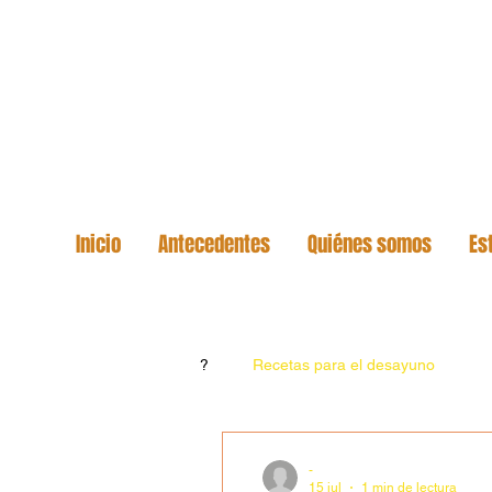
Inicio
Antecedentes
Quiénes somos
Es
?
Recetas para el desayuno
-
15 jul
1 min de lectura