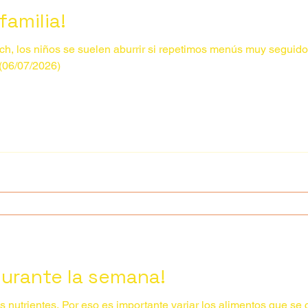
familia!
 niños se suelen aburrir si repetimos menús muy seguido. Es recomendable integr
 (06/07/2026)
 durante la semana!
s nutrientes. Por eso es importante variar los alimentos que s