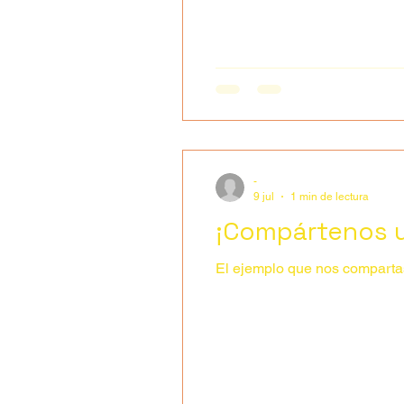
-
9 jul
1 min de lectura
¡Compártenos un
El ejemplo que nos compartas