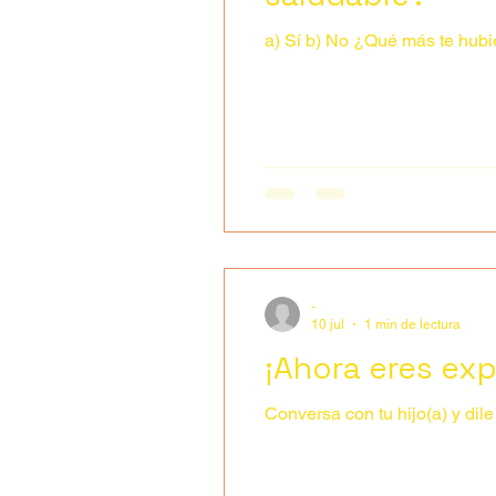
a) Sí b) No ¿Qué más te 
-
10 jul
1 min de lectura
¡Ahora eres exp
Conversa con tu hijo(a) y dile