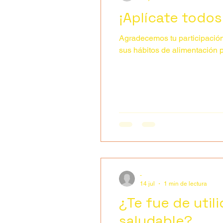
¡Aplícate todos 
Agradecemos tu participación 
sus hábitos de alimentación p
-
14 jul
1 min de lectura
¿Te fue de util
saludable?