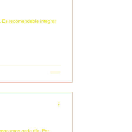
ar
e consumen cada día. Por