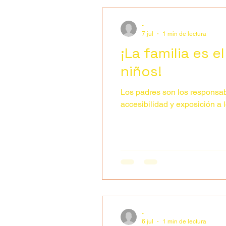
-
7 jul
1 min de lectura
¡La familia es 
niños!
Los padres son los responsabl
acce
-
6 jul
1 min de lectura