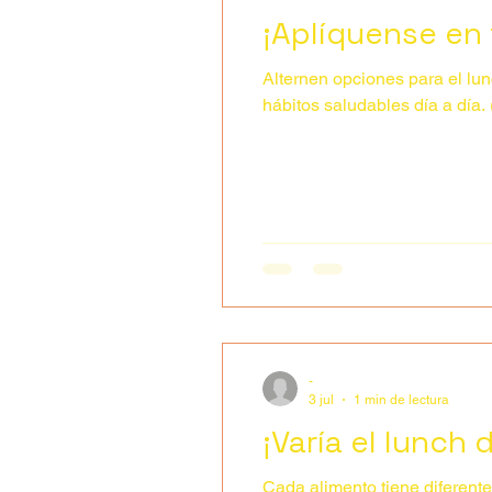
¡Aplíquense en 
Alternen opciones para el lunch, los
hábitos saludables día a día.
-
3 jul
1 min de lectura
¡Varía el lunch
Cada alimento tiene diferente