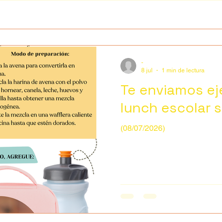
-
8 jul
1 min de lectura
Te enviamos ej
lunch escolar s
(08/07/2026)