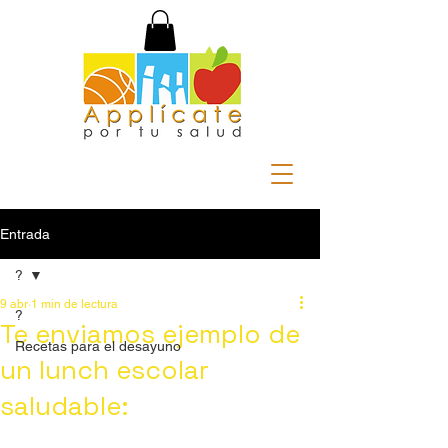
Entrada
?
9 abr
1 min de lectura
?
Te enviamos ejemplo de
Recetas para el desayuno
un lunch escolar
saludable: