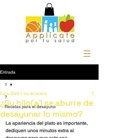
Entrada
?
3 ene 2025
1 min de lectura
?
¿Su hijo(a) se aburre de
Recetas para el desayuno
desayunar lo mismo?
La apariencia del plato es importante, 
dediquen unos minutos extra al 
desayuno para que este sea 