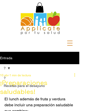
Entrada
?
10 abr
1 min de lectura
?
¡Preparaciones
Recetas para el desayuno
saludables!
El lunch además de fruta y verdura 
debe incluir una preparación saludable 
que combine: