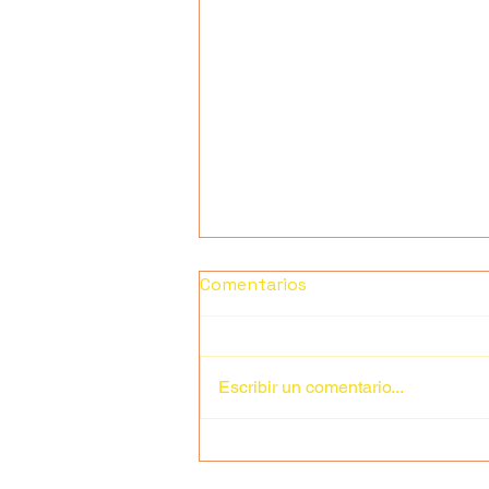
¡Aplícate todos los días!
Comentarios
Agradecemos tu participación y
la de tu hijo(a) en esta sección de
mensajes de lunch escolar,
Escribir un comentario...
continúe con el cambio de sus
hábitos de alimentación para
mantener o mejorar el estado de
salud de su fam