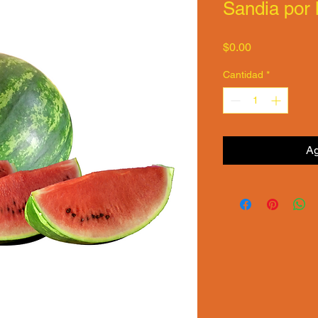
Sandia por 
Precio
$0.00
Cantidad
*
Ag