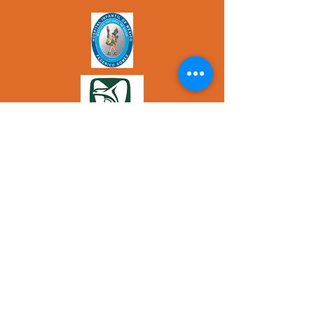
Applícate por tu salud
alimentacion.vidsaludable@gmail.com