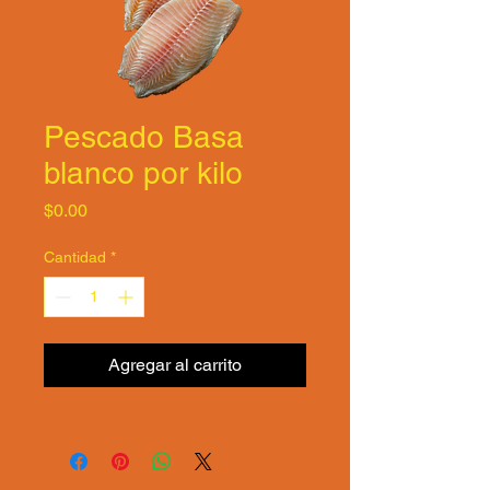
Pescado Basa
blanco por kilo
Precio
$0.00
Cantidad
*
Agregar al carrito