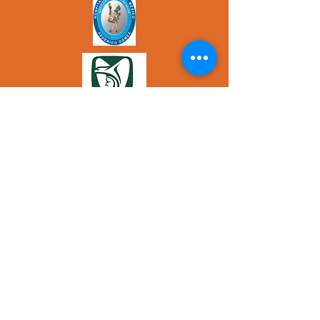
Applícate por tu salud
alimentacion.vidsaludable@gmail.com