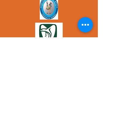
Applícate por tu salud
alimentacion.vidsaludable@gmail.com