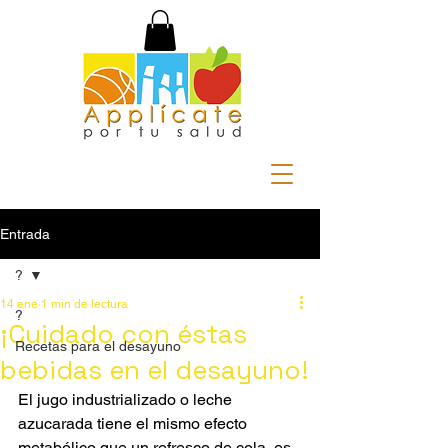
Entrada
?
14 ene
1 min de lectura
?
¡Cuidado con éstas
Recetas para el desayuno
bebidas en el desayuno!
El jugo industrializado o leche 
azucarada tiene el mismo efecto 
metabólico que un refresco de cola, es 