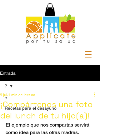
Entrada
?
9 jul
1 min de lectura
?
¡Compártenos una foto
Recetas para el desayuno
del lunch de tu hijo(a)!
El ejemplo que nos compartas servirá 
como idea para las otras madres.